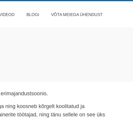
VIDEOD
BLOGI
VÕTA MEIEGA ÜHENDUST
 erimajandustsoonis.
a ning koosneb kõrgelt koolitatud ja
inerite töötajad, ning tänu sellele on see üks