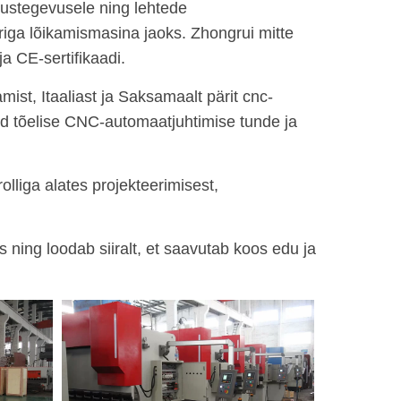
ustegevusele ning lehtede
eriga lõikamismasina jaoks. Zhongrui mitte
a CE-sertifikaadi.
st, Itaaliast ja Saksamaalt pärit cnc-
d tõelise CNC-automaatjuhtimise tunde ja
olliga alates projekteerimisest,
s ning loodab siiralt, et saavutab koos edu ja