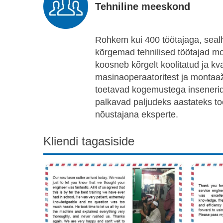
Tehniline meeskond
Rohkem kui 400 töötajaga, seal
kõrgemad tehnilised töötajad 
koosneb kõrgelt koolitatud ja kval
masinaoperaatoritest ja montaaž
toetavad kogemustega insenerid 
palkavad paljudeks aastateks to
nõustajana eksperte.
Kliendi tagasiside