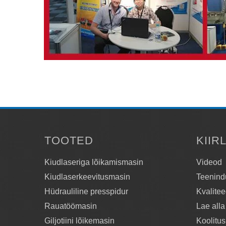
TOOTED
KIIR
Kiudlaseriga lõikamismasin
Videod
Kiudlaserkeevitusmasin
Teenind
Hüdrauliline presspidur
Kvalitee
Rauatöömasin
Lae alla
Giljotiini lõikemasin
Koolitus