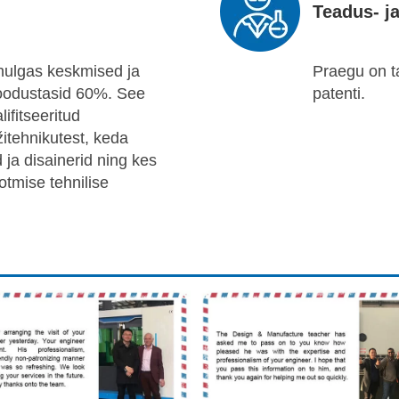
Teadus- j
hulgas keskmised ja
Praegu on ta
moodustasid 60%. See
patenti.
ifitseeritud
itehnikutest, keda
ja disainerid ning kes
otmise tehnilise