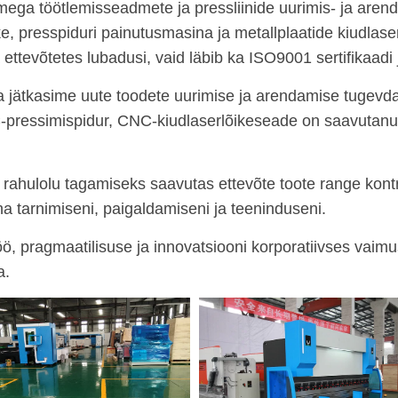
ga töötlemisseadmete ja pressliinide uurimis- ja arend
ike, presspiduri painutusmasina ja metallplaatide kiudlas
ttevõtetes lubadusi, vaid läbib ka ISO9001 sertifikaadi j
jätkasime uute toodete uurimise ja arendamise tugevdami
-pressimispidur, CNC-kiudlaserlõikeseade on saavutanu
e rahulolu tagamiseks saavutas ettevõte toote range kontr
na tarnimiseni, paigaldamiseni ja teeninduseni.
töö, pragmaatilisuse ja innovatsiooni korporatiivses vaimu
a.