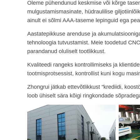
Oleme pühendunud keskmise või kõrge taseme
mulgustamismasinate, hüdraulilise giljotiinlõ
ainult ei sõlmi AAA-taseme lepinguid ega pea e
Aastatepikkuse arenduse ja akumulatsiooniga 
tehnoloogia tutvustamist. Meie toodetud CNC
parandanud oluliselt tootlikkust.
Kvaliteedi rangeks kontrollimiseks ja klientid
tootmisprotsessist, kontrollist kuni kogu masi
Zhongrui jätkab ettevõtlikkust "krediidi, koos
loob ühiselt sära kõigi ringkondade sõpradeg