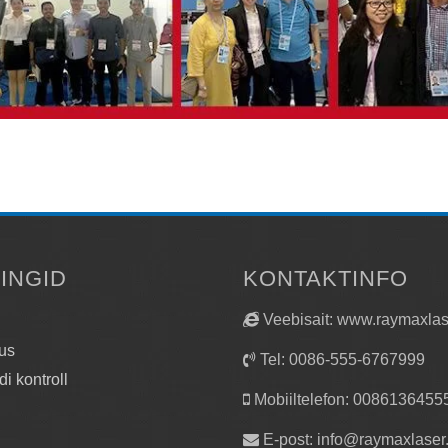
LINGID
KONTAKTINFO
Veebisait: www.raymaxla
us
Tel: 0086-555-6767999
di kontroll
Mobiiltelefon: 0086136455
E-post:
info@raymaxlaser