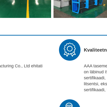
Kvaliteetn
uring Co., Ltd ehitati
AAA tasemel
on läbinud 
sertifikaad
litsentsi, 
sertifikaadi