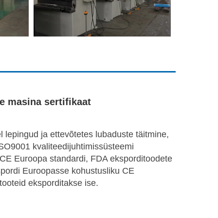
e masina sertifikaat
 lepingud ja ettevõtetes lubaduste täitmine,
ISO9001 kvaliteedijuhtimissüsteemi
i, CE Euroopa standardi, FDA eksporditoodete
ekspordi Euroopasse kohustusliku CE
, tooteid eksporditakse ise.