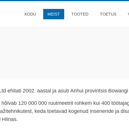
KODU
MEIST
TOOTED
TOETUS
d ehitati 2002. aastal ja asub Anhui provintsis Bowangi
, hõivab 120 000 000 ruutmeetrit rohkem kui 400 töötajag
aažitehnikutest, keda toetavad kogenud inseneride ja disa
 Hiinas.