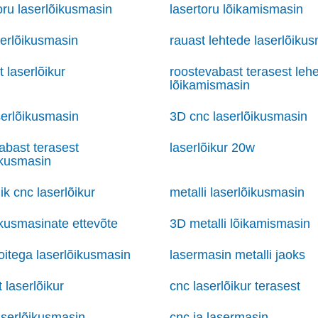
oru laserlõikusmasin
lasertoru lõikamismasin
aserlõikusmasin
rauast lehtede laserlõiku
t laserlõikur
roostevabast terasest leh
lõikamismasin
serlõikusmasin
3D cnc laserlõikusmasin
abast terasest
laserlõikur 20w
ikusmasin
ik cnc laserlõikur
metalli laserlõikusmasin
ikusmasinate ettevõte
3D metalli lõikamismasin
toitega laserlõikusmasin
lasermasin metalli jaoks
 laserlõikur
cnc laserlõikur terasest
serlõikusmasin
cnc ja lasermasin