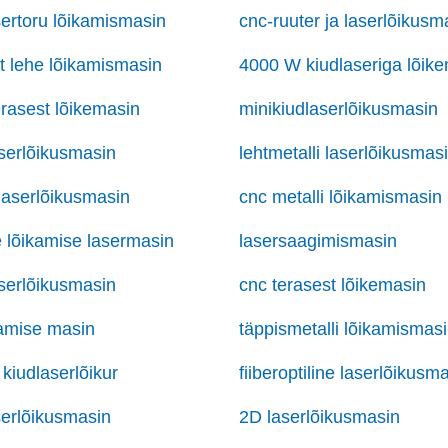
asertoru lõikamismasin
cnc-ruuter ja laserlõikusm
st lehe lõikamismasin
4000 W kiudlaseriga lõik
erasest lõikemasin
minikiudlaserlõikusmasin
serlõikusmasin
lehtmetalli laserlõikusmas
aserlõikusmasin
cnc metalli lõikamismasin
 lõikamise lasermasin
lasersaagimismasin
serlõikusmasin
cnc terasest lõikemasin
kamise masin
täppismetalli lõikamismas
kiudlaserlõikur
fiiberoptiline laserlõikusm
serlõikusmasin
2D laserlõikusmasin