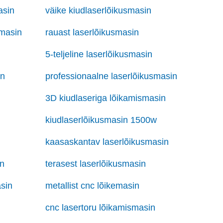
asin
väike kiudlaserlõikusmasin
emasin
rauast laserlõikusmasin
5-teljeline laserlõikusmasin
in
professionaalne laserlõikusmasin
3D kiudlaseriga lõikamismasin
kiudlaserlõikusmasin 1500w
kaasaskantav laserlõikusmasin
in
terasest laserlõikusmasin
asin
metallist cnc lõikemasin
cnc lasertoru lõikamismasin