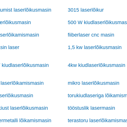
iumist laserlõikusmasin
3015 laserlõikur
erlõikusmasin
500 W kiudlaserlõikusmas
aserlõikamismasin
fiiberlaser cnc masin
sin laser
1,5 kw laserlõikusmasin
kiudlaserlõikusmasin
4kw kiudlaserlõikusmasin
 laserlõikamismasin
mikro laserlõikusmasin
serlõikusmasin
torukiudlaseriga lõikamis
kiust laserlõikusmasin
tööstuslik lasermasin
ermetalli lõikamismasin
terastoru laserlõikamisma