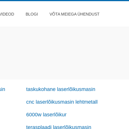
VIDEOD
BLOGI
VÕTA MEIEGA ÜHENDUST
sin
taskukohane laserlõikusmasin
cnc laserlõikusmasin lehtmetall
6000w laserlõikur
terasplaadi laserlõikusmasin