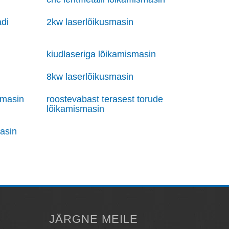
adi
2kw laserlõikusmasin
kiudlaseriga lõikamismasin
8kw laserlõikusmasin
smasin
roostevabast terasest torude
lõikamismasin
masin
JÄRGNE MEILE