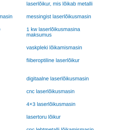
laserlõikur, mis lõikab metalli
smasin
messingist laserlõikusmasin
e
1 kw laserlõikusmasina
maksumus
vaskpleki lõikamismasin
fiiberoptiline laserlõikur
digitaalne laserlõikusmasin
cnc laserlõikusmasin
4×3 laserlõikusmasin
lasertoru lõikur
cnc lehtmetalli lõikamismasin