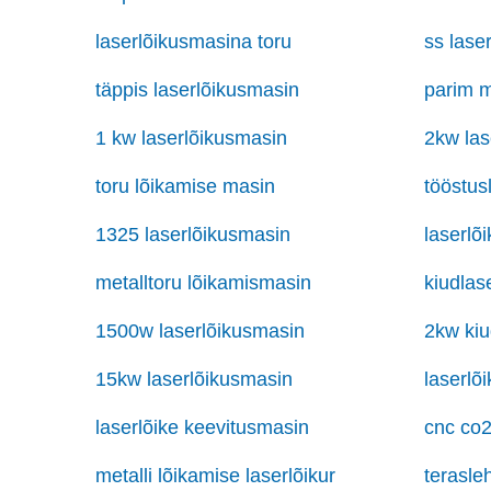
laserlõikusmasina toru
ss lase
täppis laserlõikusmasin
parim m
1 kw laserlõikusmasin
2kw las
toru lõikamise masin
tööstus
1325 laserlõikusmasin
laserlõ
metalltoru lõikamismasin
kiudlase
1500w laserlõikusmasin
2kw kiu
15kw laserlõikusmasin
laserlõ
laserlõike keevitusmasin
cnc co2
metalli lõikamise laserlõikur
terasle