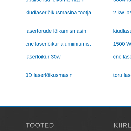
kiudlaserlõikusmasina tootja
2 kw la
lasertorude lõikamismasin
kiudlas
cnc laserlõikur alumiiniumist
1500 W 
laserlõikur 30w
cnc las
3D laserlõikusmasin
toru la
TOOTED
KIIR