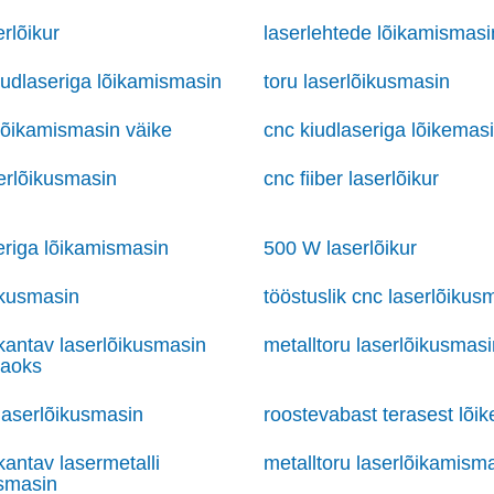
erlõikur
laserlehtede lõikamismasi
iudlaseriga lõikamismasin
toru laserlõikusmasin
 lõikamismasin väike
cnc kiudlaseriga lõikemas
erlõikusmasin
cnc fiiber laserlõikur
eriga lõikamismasin
500 W laserlõikur
ikusmasin
tööstuslik cnc laserlõikus
antav laserlõikusmasin
metalltoru laserlõikusmasi
jaoks
aserlõikusmasin
roostevabast terasest lõi
antav lasermetalli
metalltoru laserlõikamism
smasin