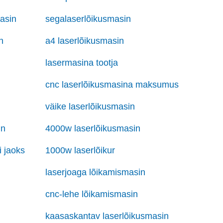
asin
segalaserlõikusmasin
n
a4 laserlõikusmasin
lasermasina tootja
cnc laserlõikusmasina maksumus
väike laserlõikusmasin
in
4000w laserlõikusmasin
i jaoks
1000w laserlõikur
laserjoaga lõikamismasin
cnc-lehe lõikamismasin
n
kaasaskantav laserlõikusmasin