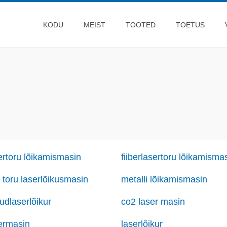
KODU
MEIST
TOOTED
TOETUS
ertoru lõikamismasin
fiiberlasertoru lõikamisma
 toru laserlõikusmasin
metalli lõikamismasin
iudlaserlõikur
co2 laser masin
ermasin
laserlõikur