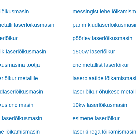
rlõikusmasin
messingist lehe lõikamism
etalli laserlõikusmasin
parim kiudlaserlõikusmasi
erlõikur
pöörlev laserlõikusmasin
lik laserlõikusmasin
1500w laserlõikur
ikusmasina tootja
cnc metallist laserlõikur
rlõikur metallile
laserplaatide lõikamismas
dlaserlõikusmasin
laserlõikur õhukese metall
ikus cnc masin
10kw laserlõikusmasin
 laserlõikusmasin
esimene laserlõikur
he lõikamismasin
laserkiirega lõikamismasi