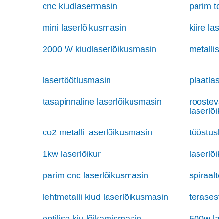
cnc kiudlasermasin
parim t
mini laserlõikusmasin
kiire l
2000 W kiudlaserlõikusmasin
metallis
lasertöötlusmasin
plaatla
tasapinnaline laserlõikusmasin
roostev
laserlõ
co2 metalli laserlõikusmasin
tööstusl
1kw laserlõikur
laserlõ
parim cnc laserlõikusmasin
spiraal
lehtmetalli kiud laserlõikusmasin
terasest
optilise kiu lõikamismasin
500w la