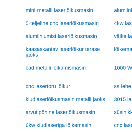
mini-metalli laserlõikusmasin
alumiin
5-teljeline cnc laserlõikusmasin
4kw las
alumiiniumist laserlõikusmasin
väike l
kaasaskantav laserlõikur terase
lõikema
jaoks
cad metalli lõikamismasin
1000 W 
cnc lasertoru lõikur
ss-lehe
kiudlaserlõikusmasin metalli jaoks
3015 la
arvutipõhine laserlõikusmasin
süsinik
6kw kiudlaseriga lõikemasin
cnc las