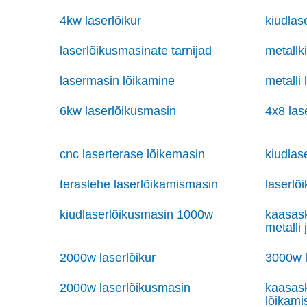
4kw laserlõikur
kiudlas
laserlõikusmasinate tarnijad
metallk
lasermasin lõikamine
metalli
6kw laserlõikusmasin
4x8 las
cnc laserterase lõikemasin
kiudlas
teraslehe laserlõikamismasin
laserlõ
kiudlaserlõikusmasin 1000w
kaasask
metalli 
2000w laserlõikur
3000w l
2000w laserlõikusmasin
kaasask
lõikami