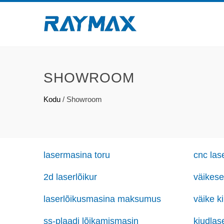
SHOWROOM
Kodu
/
Showroom
lasermasina toru
cnc las
2d laserlõikur
väikese
laserlõikusmasina maksumus
väike k
ss-plaadi lõikamismasin
kiudlas