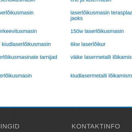
serlõikusmasin
laserlõikusmasin teraspla
jaoks
erkeevitusmasin
150w laserlõikusmasin
kiudlaserlõikusmasin
6kw laserlõikur
erlõikusmasinate tarnijad
väike lasermetalli lõikami
serlõikusmasin
kiudlasermetalli lõikamis
LINGID
KONTAKTINFO