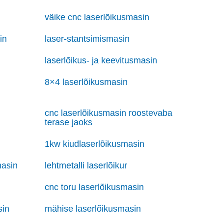
väike cnc laserlõikusmasin
in
laser-stantsimismasin
laserlõikus- ja keevitusmasin
8×4 laserlõikusmasin
cnc laserlõikusmasin roostevaba
terase jaoks
1kw kiudlaserlõikusmasin
masin
lehtmetalli laserlõikur
cnc toru laserlõikusmasin
sin
mähise laserlõikusmasin