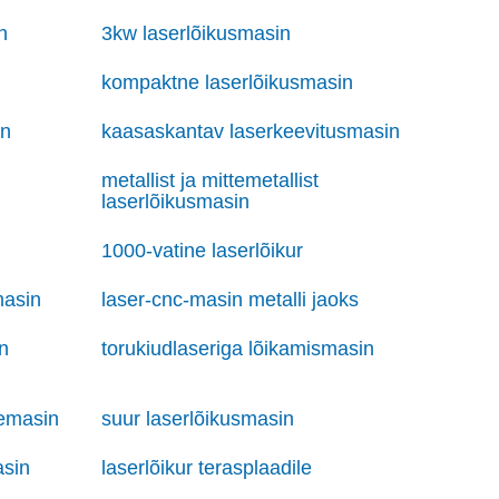
n
3kw laserlõikusmasin
kompaktne laserlõikusmasin
in
kaasaskantav laserkeevitusmasin
metallist ja mittemetallist
laserlõikusmasin
1000-vatine laserlõikur
masin
laser-cnc-masin metalli jaoks
n
torukiudlaseriga lõikamismasin
kemasin
suur laserlõikusmasin
asin
laserlõikur terasplaadile