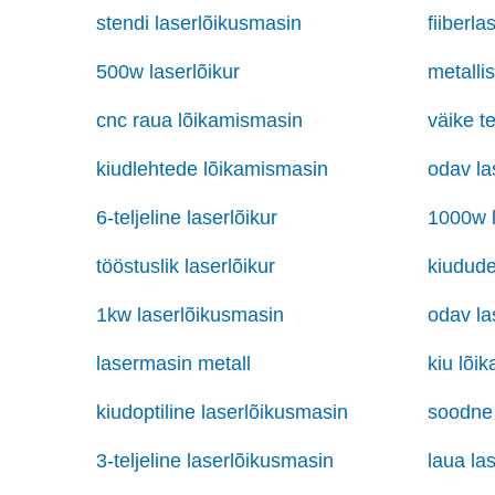
stendi laserlõikusmasin
fiiberl
500w laserlõikur
metalli
cnc raua lõikamismasin
väike t
kiudlehtede lõikamismasin
odav la
6-teljeline laserlõikur
1000w l
tööstuslik laserlõikur
kiudude
1kw laserlõikusmasin
odav la
lasermasin metall
kiu lõi
kiudoptiline laserlõikusmasin
soodne 
3-teljeline laserlõikusmasin
laua la