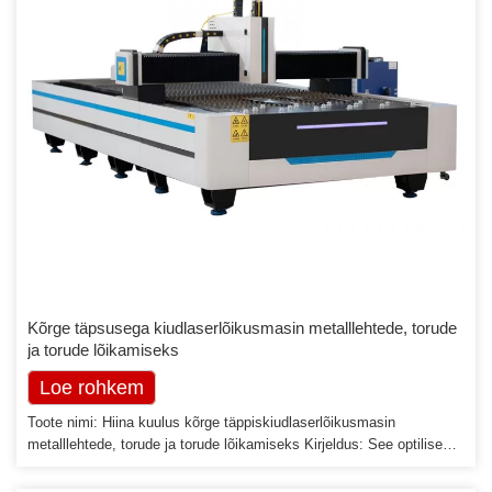
Kõrge täpsusega kiudlaserlõikusmasin metalllehtede, torude
ja torude lõikamiseks
Loe rohkem
Toote nimi: Hiina kuulus kõrge täppiskiudlaserlõikusmasin
metalllehtede, torude ja torude lõikamiseks Kirjeldus: See optilise
kiudlaseriga lõikemasin on varustatud kõige arenenuma
rahvusvahelise kiudlaseriga, mis suudab väljastada suure