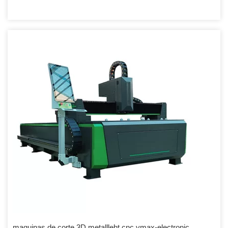
maquinas de corte 3D metallleht cnc vmax-electronic