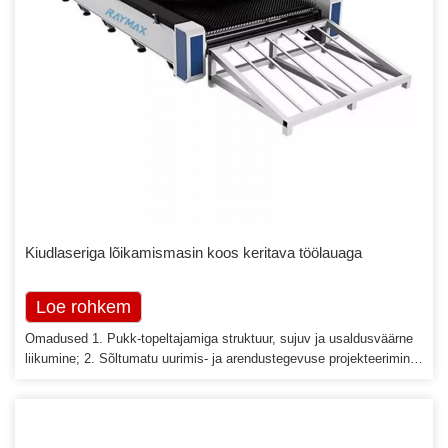
Kiudlaseriga lõikamismasin koos keritava töölauaga
Loe rohkem
Omadused 1. Pukk-topeltajamiga struktuur, sujuv ja usaldusväärne
liikumine; 2. Sõltumatu uurimis- ja arendustegevuse projekteerimine,
tööpinkide voodi valmistamine, spetsiaalne töötlemistehnoloogia,
tööpinkide täpsus, stabiilne ja usaldusväärne, pikk kasutusiga; 3.
Täppiskäigukasti ajam, suure reaktsiooni ja ülitäpse servomootoriga;
4. Keritav töölaud on materjali jaoks tõhusam […]