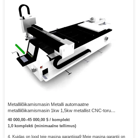
Metallilõikamismasin Metalli automaatne
metallilõikamismasin 1kw 1,5kw metallist CNC-toru
kiudlaseriga lõikamismasin toru pikkus 6m koos automaatse
40 000,00–45 000,00 $ / komplekt
laadimise mahalaadimissüsteemiga
1,0 komplekti (minimaalne tellimus)
4. Kuidas on lood teie masina garantiiga9 Meie masina garantii on