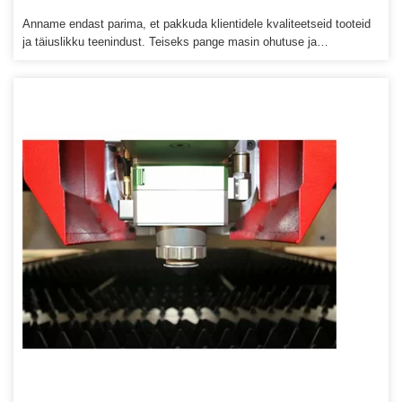
Anname endast parima, et pakkuda klientidele kvaliteetseid tooteid
ja täiuslikku teenindust. Teiseks pange masin ohutuse ja
kokkupõrgete tagamiseks vineerist korpusesse. Kõiki masina
varuosi saab osta agendihinnaga.