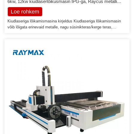
6kw, 12kw kiudlaserlõikusmasin IPG-ga, Raycus metalli
võimsusega
Loe rohkem
Kiudlaseriga lõikamismasina kirjeldus Kiudlaseriga lõikamismasin
võib lõigata erinevaid metalle, nagu süsinikteras/kerge teras,
roostevaba teras, legeerteras, alumiinium, titaanisulam jne. Sellel on
kiire lõikekiirus ja suur lõiketäpsus. Töölaua suurust 2513, 3015,
4015, 4020, 6015, 6020 saab kohandada. Kiudlaseriga
lõikamismasina omadused […]