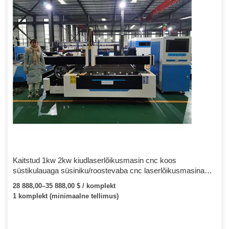
Kaitstud 1kw 2kw kiudlaserlõikusmasin cnc koos
süstikulauaga süsiniku/roostevaba cnc laserlõikusmasina
jaoks
28 888,00–35 888,00 $ / komplekt
1 komplekt (minimaalne tellimus)