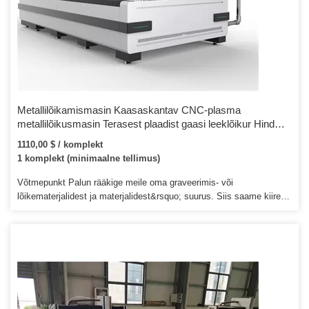
Metallilõikamismasin Kaasaskantav CNC-plasma
metallilõikusmasin Terasest plaadist gaasi leeklõikur Hind
Huawei EHNC-1500W-J-3
1110,00 $ / komplekt
1 komplekt (minimaalne tellimus)
Võtmepunkt Palun rääkige meile oma graveerimis- või
lõikematerjalidest ja materjalidest&rsquo; suurus. Siis saame kiiresti
kontrollida ja soovitada teile õiget masinat õige tööpiirkonnaga. Võite
meiega ühendust võtta ka e-posti teel ja me vastame 24 tunni
jooksul või kiiremas korras telefoni teel.