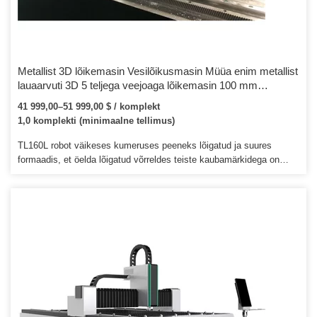
Metallist 3D lõikemasin Vesilõikusmasin Müüa enim metallist
lauaarvuti 3D 5 teljega veejoaga lõikemasin 100 mm
roostevabast terasest süsinikterasest
41 999,00–51 999,00 $ / komplekt
1,0 komplekti (minimaalne tellimus)
TL160L robot väikeses kumeruses peeneks lõigatud ja suures
formaadis, et öelda lõigatud võrreldes teiste kaubamärkidega on
ilmsed eelised. 4.Jälgige lõikepead: valikuline lõikepea
rahvusvaheliste tippmarkide puhul, et laser oleks lõikeefekti
tagamiseks alati fookusasendis. Tänu suurele kiirusele, suurele
täpsusele, suurele efektiivsusele ja madalale kulule on see masin
parim valik lahtiselt metallist torumaterjalide lõikamiseks.