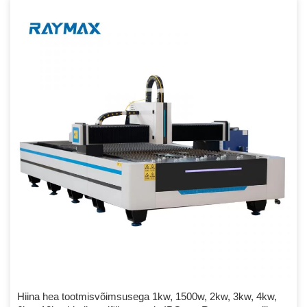
energiamahuka laserkiire ja keskenduda töödeldavale detailile.
pinnale ja panevad toorikud sulavad lahustuma ja […]
Hiina hea tootmisvõimsusega 1kw, 1500w, 2kw, 3kw, 4kw,