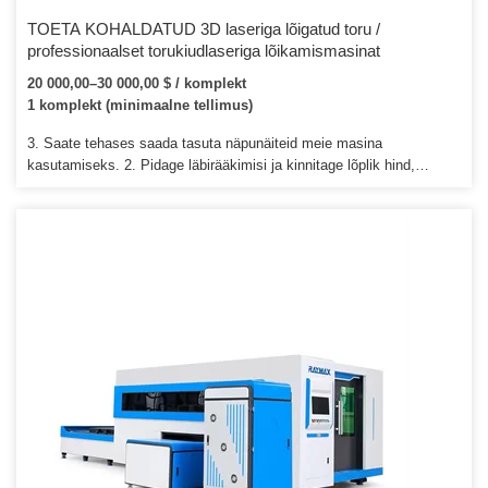
TOETA KOHALDATUD 3D laseriga lõigatud toru /
professionaalset torukiudlaseriga lõikamismasinat
20 000,00–30 000,00 $ / komplekt
1 komplekt (minimaalne tellimus)
3. Saate tehases saada tasuta näpunäiteid meie masina
kasutamiseks. 2. Pidage läbirääkimisi ja kinnitage lõplik hind,
saatmine, makseviisid ja muud tingimused. 5. Valmistame teie
tellimuse jaoks ette proforma arve pärast täieliku makse kinnitamist.