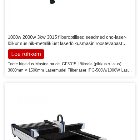
1000w 2000w 3kw 3015 fiiberoptilised seadmed cnc-laser-
lõikur süsinik-metallikiust laserlõikusmasin roostevabast
terasest lehe jaoks
Loe rohkem
Toote kirjeldus Masina mudel GF3015 Lõikeala (pikkus x laius)
3000mm × 1500mm Lasermudel Fiiberlaser IPG-500W/1000W Laseri
lainepikkus 1070-1080nm CS lõikepaksus Max. 5mm/10mm SS
lõikepaksus Max. 3mm/5mm liides USB,RJ45 X-telje liikumiskiirus
50m/min Käigu 3000mm positsiooni Täpsus ±0,05mm/m Kordatavus
Täpsus 0,05mm Y-telje liikumiskiirus 50m/min Käigu 1500mm
Kõrgus 1500mm Asend Accturacy/m. - Telg […]