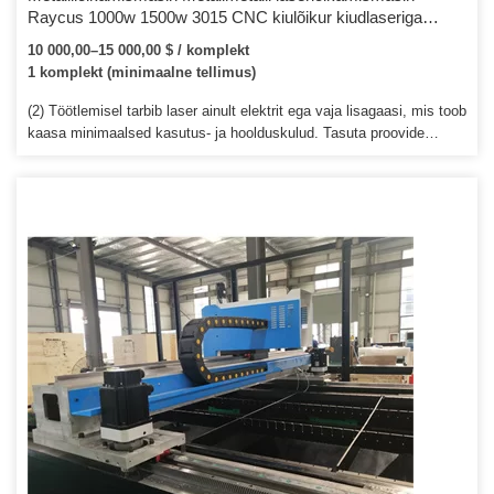
Raycus 1000w 1500w 3015 CNC kiulõikur kiudlaseriga
lõigatud metalli lõikamismasin
10 000,00–15 000,00 $ / komplekt
1 komplekt (minimaalne tellimus)
(2) Töötlemisel tarbib laser ainult elektrit ega vaja lisagaasi, mis toob
kaasa minimaalsed kasutus- ja hoolduskulud. Tasuta proovide
tegemine Tasuta proovide tegemiseks/testimiseks saatke oma
näidised või tooted CAD-graafika meie ettevõttele Hiinas. Siin oleme
kokku pannud seadmed, kõikvõimalikud tööriistad ja testimisruumi,
pakume ka majutust koolitusperioodil.