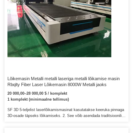
Lõikemasin Metalli metalli laseriga metalli lõikamise masin
Rbqlty Fiber Laser Lõikemasin 8000W Metalli jaoks
20 000,00–28 000,00 $ / komplekt
1 komplekt (minimaalne tellimus)
SF 3D 5-teljelist laserlõikamismasinat kasutatakse keeruka pinnaga
3D-osade täpseks lõikamiseks. 2. See võib asendada traditsioonilist
kärpimis- ja augustamisvormi. Pakume kõigile edasimüüjatele ja
kasutajatele progressiivset lahenduse disaini.