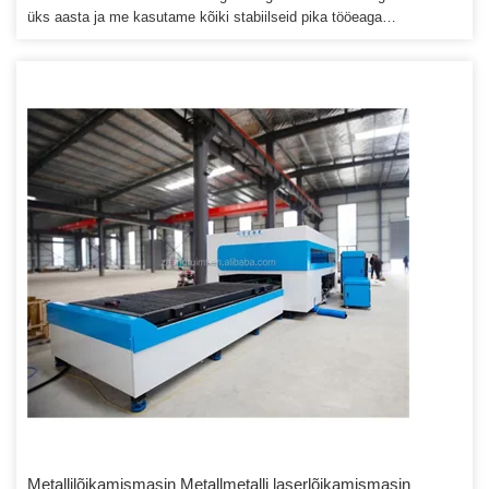
üks aasta ja me kasutame kõiki stabiilseid pika tööeaga
komponente! Ja me saame saata ka oma tehniku kliendi tehases
müügijärgset teenindust tegema! 5. Kas teie masina kasutamine on
ohutu, kahjustab inimkeha9 Ei, see on tagatud.
Metallilõikamismasin Metallmetalli laserlõikamismasin