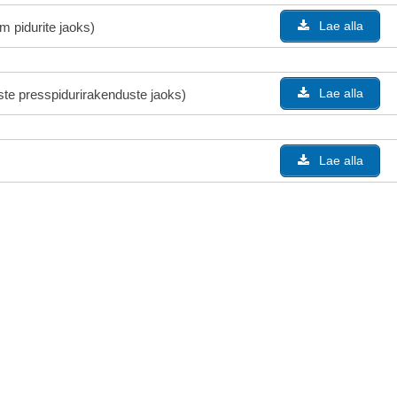
Lae alla
m pidurite jaoks)
Lae alla
ste presspidurirakenduste jaoks)
Lae alla