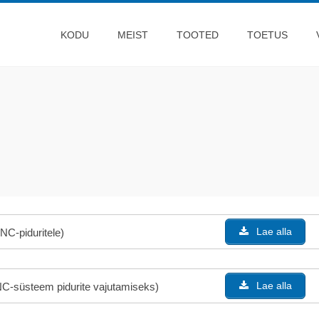
KODU
MEIST
TOOTED
TOETUS
Lae alla
NC-piduritele)
Lae alla
 CNC-süsteem pidurite vajutamiseks)