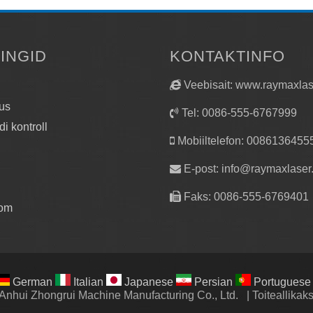
LINGID
KONTAKTINFO
Veebisait: www.raymaxla
us
Tel: 0086-555-6767999
di kontroll
Mobiiltelefon: 0086136455
E-post:
info@raymaxlaser
Faks: 0086-555-6769401
om
German
Italian
Japanese
Persian
Portuguese
Anhui Zhongrui Machine Manufacturing Co., Ltd.
|
Toiteallik