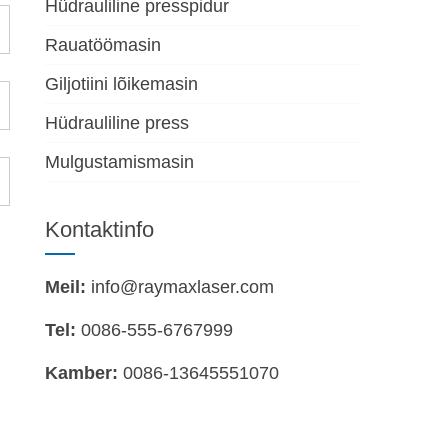
Hüdrauliline presspidur
Rauatöömasin
Giljotiini lõikemasin
Hüdrauliline press
Mulgustamismasin
Kontaktinfo
Meil:
info@raymaxlaser.com
Tel:
0086-555-6767999
Kamber:
0086-13645551070