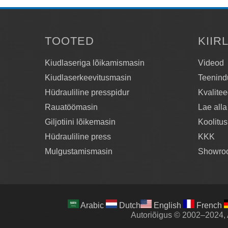
TOOTED
KIIR
Kiudlaseriga lõikamismasin
Videod
Kiudlaserkeevitusmasin
Teenind
Hüdrauliline presspidur
Kvalitee
Rauatöömasin
Lae alla
Giljotiini lõikemasin
Koolitus
Hüdrauliline press
KKK
Mulgustamismasin
Showro
Arabic
Dutch
English
French
Autoriõigus © 2002–2024, 