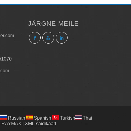
JÄRGNE MEILE
ser.com
51070
.com
Russian
Spanish
Turkish
Thai
aks RAYMAX
|
XML-saidikaart