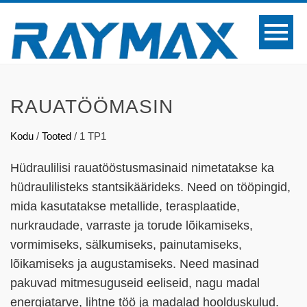
RAUATÖÖMASIN
Kodu
/
Tooted
/
1 TP1
Hüdraulilisi rauatööstusmasinaid nimetatakse ka
hüdraulilisteks stantsikäärideks. Need on tööpingid,
mida kasutatakse metallide, terasplaatide,
nurkraudade, varraste ja torude lõikamiseks,
vormimiseks, sälkumiseks, painutamiseks,
lõikamiseks ja augustamiseks. Need masinad
pakuvad mitmesuguseid eeliseid, nagu madal
energiatarve, lihtne töö ja madalad hoolduskulud.