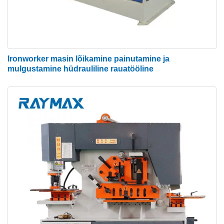
suurendades tõhusust. Hüdraulilistel rauatöölistel
võib olla ka mitu tööriistavalikut, mida saab kiiresti
muuta, mis säästab aega. Selle asemel, et omada
kolme masinat kolme konkreetse ülesande jaoks,
Ironworker masin lõikamine painutamine ja
võimaldavad rauatöölised teil kõik need protsessid
mulgustamine hüdrauliline rauatööline
ühes kohas lõpule viia. See võib luua tootmistsehhis
väärtuslikumat ruumi.
● Kulude kokkuhoid
Ühe hüdraulilise rauatöölise ostmine on odavam kui
kolme teise masina ostmine. Müüdav hüdrauliline
Ironworker masin võib säästa raha ka nende
väiksema ruumivajaduse, kiirema töökiiruse ja
jäätmete säästmise eeliste tõttu.
● Jäätmete vähendamine