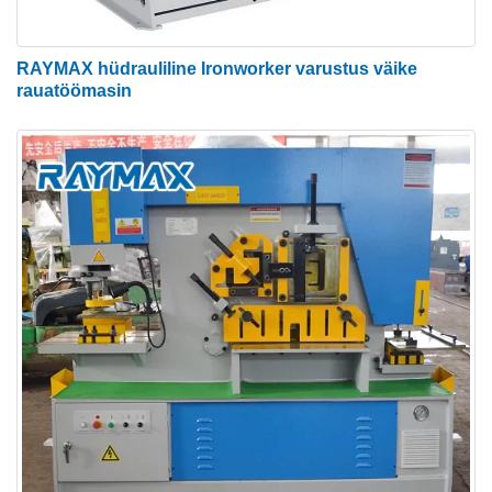
RAYMAX hüdrauliline Ironworker varustus väike
rauatöömasin
Hüdraulilise rauatöölise peamised
omadused
Tugev ja täpne terasraamil on pikk kasutusiga.
Automaatsed kinnihoidmised – hoidikud
töötavad automaatselt, välistades vajaduse
lõigete vahel aeganõudvate reguleerimiste
järele.
Suured töölauad koos kaalude ja
reguleeritavate juhikutega korratavate
tulemuste saavutamiseks.