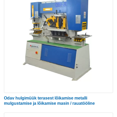
Nurga lõikamise jaam
Nurgalõikajaam saab lõigata mis tahes suurusega
nurkterast, mille pikkus jääb maksimaalse võimsuse
piiresse. saab tõhusalt lõigata mitut tüüpi 45° – 90°
nurga all olevaid sektsioone. Nurgad vahemikus 45°
kuni 90° on võimalik saavutada, lõigates esmalt 90°
nurga all ja seejärel lõigates ääriku lõikepunktis
vajaliku nurga alla.
Odav hulgimüük terasest lõikamise metalli
mulgustamise ja lõikamise masin / rauatööline