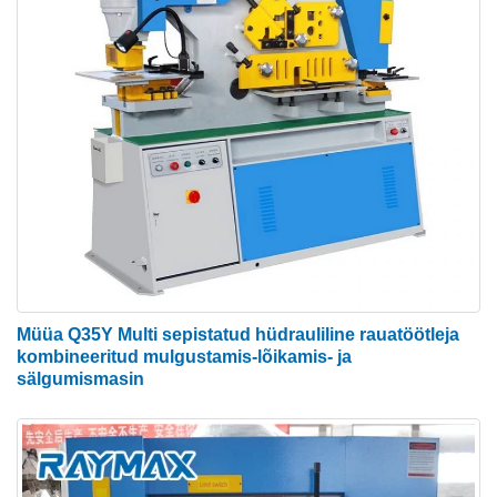
Müüa Q35Y Multi sepistatud hüdrauliline rauatöötleja
kombineeritud mulgustamis-lõikamis- ja
sälgumismasin