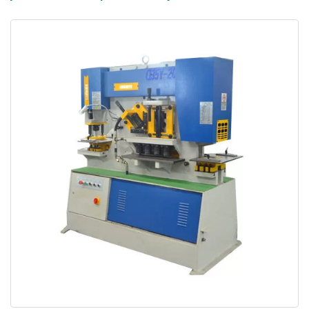
Lõikamisjaam
Lõikejaam suudab lõigata laias valikus erineva
laiusega metallplaate, tavaliselt vahemikus 12” kuni
30”. Lõikeseade on varustatud lihtsa tugeva
hoidikuga, mida saab masina lõikevõimsuse piires
mis tahes materjali paksusega reguleerida.
Reguleeritavate juhikutega nihkesöötmislaud on
paigaldatud, et võimaldada materjalide täpset
söötmist.
Sektsioonide lõikejaam