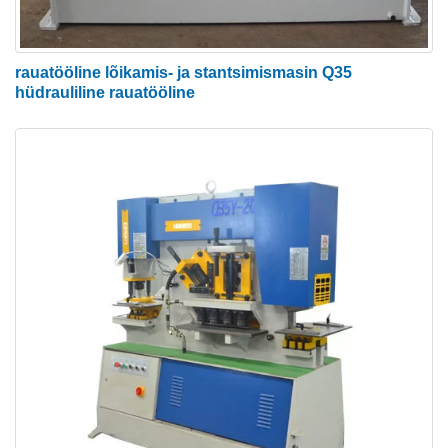
Kiiresti vahetatavad tööriistad
Raske tõkestusvarraste süsteem
pügamisjaama jaoks, mis minimeerib jäätmeid
rauatööline lõikamis- ja stantsimismasin Q35
ja suurendab täpsust.
hüdrauliline rauatööline
Ergonoomika – mugav töökõrgus ja nähtavus
kõikides jaamades. Üksik töökõrgus annab
lisaeeli ka rullikute etteandelaudade
kasutamisel.
Hüdraulilise rauatöömasina eelised
● Aja ja ruumi kokkuhoid
Hüdrauliline rauatöömasin on kolm-ühes masin, mis
ühendab mulgustamise, sälkumise ja lõikamise
funktsioonid. Tänu võimalusele ühes masinas teha
mitu protsessi, säästavad rauatöölised aega,