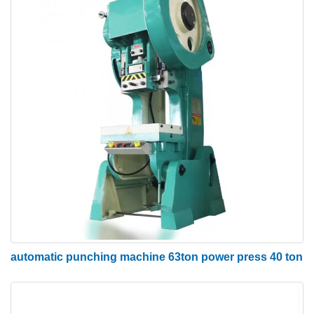
1> Liugurliigutusega
Vastavalt liuguri liikumisrežiimile on ühetoimelised.
kahetoimelised, kolmetoimelised stantsid jne, kuid
enimkasutatud on liuguri ühetoimeline
lehtstantsimasin. Kahetoimelisi ja kolmetoimelisi
lehtmetalli stantsimispresse kasutatakse peamiselt
autokere ja suuremahulistes töötlusdetailides.
2> edasiviiva jõuga
Vastavalt liuguri liikumapanevale jõule saab selle
jagada mehaaniliseks ja hüdrauliliseks tüübiks.
seega vastavalt kasutuse liikumapanevale jõule
jagatakse mulgustusmasin järgmisteks osadeks
automatic punching machine 63ton power press 40 ton
(1) Mehaaniline mulgustamismasin
(2) Hüdrauliline stantsimismasin