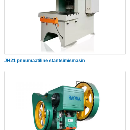
JH21 pneumaatiline stantsimismasin