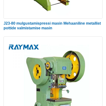
● Stabiilne kõrge täpsus
● Usaldusväärne ja ohutu töö
● Automatiseeritud tootmine, tööjõusäästlik, kõrge
J23-80 mulgustamispressi masin Mehaaniline metallist
efektiivsusega
pottide valmistamise masin
● Liuguri reguleerimise mehhanism
● Uudne disain, keskkonnakaitse
● Paremad vormimis- ja joonistamisvõimalused
● Parem väiksemate jooksude jaoks.
● Sulgemiskõrguse kõikumine ei mõjuta
rakendatavat jõudu
Hüdraulilise stantsimismasina
rakendused
Müüdavat lehtmetalli stantsimismasinat kasutatakse
laialdaselt elektroonika, side, arvutite,
kodumasinate, mööbli, transpordi (autod,