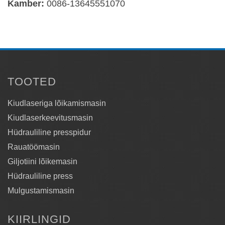
Kamber:
0086-13645551070
TOOTED
Kiudlaseriga lõikamismasin
Kiudlaserkeevitusmasin
Hüdrauliline presspidur
Rauatöömasin
Giljotiini lõikemasin
Hüdrauliline press
Mulgustamismasin
KIIRLINGID