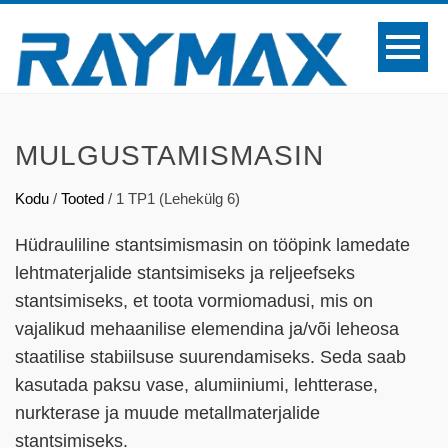
MULGUSTAMISMASIN
Kodu
/
Tooted
/
1 TP1
(
Lehekülg
6)
Hüdrauliline stantsimismasin on tööpink lamedate
lehtmaterjalide stantsimiseks ja reljeefseks
stantsimiseks, et toota vormiomadusi, mis on
vajalikud mehaanilise elemendina ja/või leheosa
staatilise stabiilsuse suurendamiseks. Seda saab
kasutada paksu vase, alumiiniumi, lehtterase,
nurkterase ja muude metallmaterjalide
stantsimiseks.