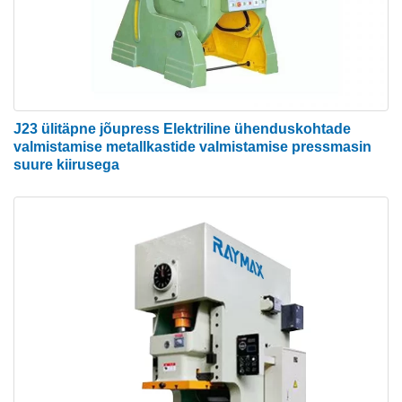
mootorrattad, jalgrattad), metalldetailide jms
stantsimisel ja vormimisel.
J23 ülitäpne jõupress Elektriline ühenduskohtade
valmistamise metallkastide valmistamise pressmasin
suure kiirusega