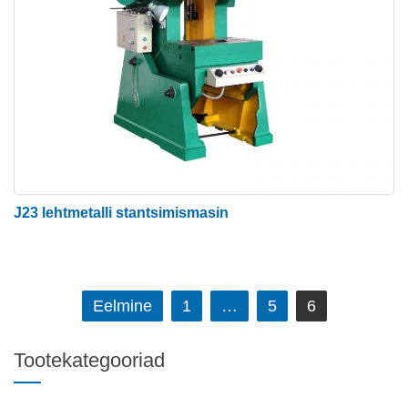
J23 lehtmetalli stantsimismasin
Navigeerimine
Eelmine
1
…
5
6
Tootekategooriad