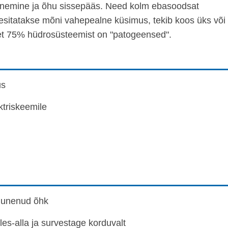
menemine ja õhu sissepääs. Need kolm ebasoodsat
i esitatakse mõni vahepealne küsimus, tekib koos üks või
 et 75% hüdrosüsteemist on "patogeensed".
us
ktriskeemile
gunenud õhk
üles-alla ja survestage korduvalt