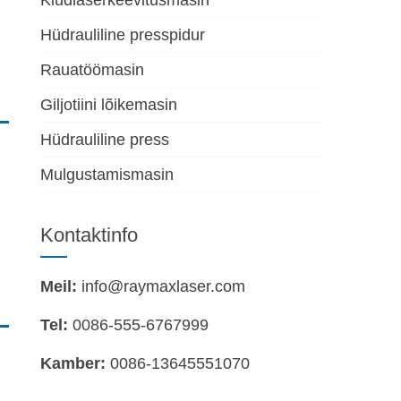
Kiudlaserkeevitusmasin
Hüdrauliline presspidur
Rauatöömasin
Giljotiini lõikemasin
Hüdrauliline press
Mulgustamismasin
Kontaktinfo
Meil:
info@raymaxlaser.com
Tel:
0086-555-6767999
Kamber:
0086-13645551070