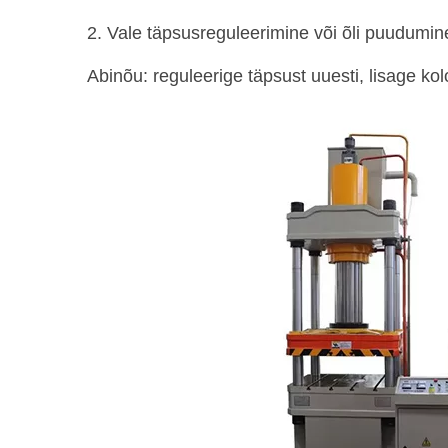
2. Vale täpsusreguleerimine või õli puudumin
Abinõu: reguleerige täpsust uuesti, lisage kol