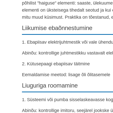
põhilist "haiguse" elementi: saaste, ülekuu
elementi on üksteisega tihedalt seotud ja ku
mitu muud küsimust. Praktika on tõestanud,
Liikumise ebaõnnestumine
1. Ebapiisav elektrijuhtmestik või vale ühend
Abinõu: kontrollige juhtmestikku vastavalt ele
2. Kütusepaagi ebapiisav täitmine
Eemaldamise meetod: lisage õli õlitasemele
Liuguriga roomamine
1. Süsteemi või pumba sisselaskeavasse ko
Abinõu: kontrollige imitoru, seejärel jookske 