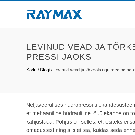
LEVINUD VEAD JA TÕRK
PRESSI JAOKS
Kodu
/
Blogi
/
Levinud vead ja tõrkeotsingu meetod nelja
Neljaveerulises hüdropressi ülekandesüsteem
et mehaaniline hüdrauliline jõuülekanne on tö
kahjustada. Põhjus on selles, et: esiteks ei s
omadustest ning siis ei tea, kuidas seda enn