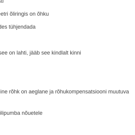
ti
tri õliringis on õhku
ades tühjendada
see on lahti, jääb see kindlalt kinni
ülemine rõhk on aeglane ja rõhukompensatsiooni muutuva
õlipumba nõuetele