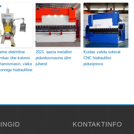
etne elektriline
2021. aasta metallist
Kuidas valida sobivat
mbav ühe kolonni
pidurdusmasina ülim
CNC hüdraulilist
tamismasin, väike
juhend
piduripressi
onniga hüdrauliline
LINGID
KONTAKTINFO