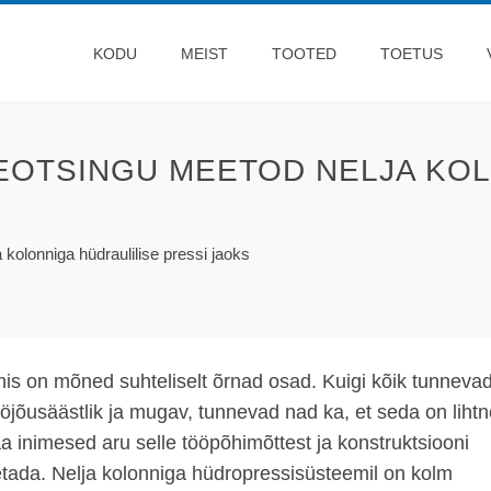
KODU
MEIST
TOOTED
TOETUS
EOTSINGU MEETOD NELJA KOL
 kolonniga hüdraulilise pressi jaoks
is on mõned suhteliselt õrnad osad. Kuigi kõik tunnevad
öjõusäästlik ja mugav, tunnevad nad ka, et seda on lihtn
aa inimesed aru selle tööpõhimõttest ja konstruktsiooni
etada. Nelja kolonniga hüdropressisüsteemil on kolm