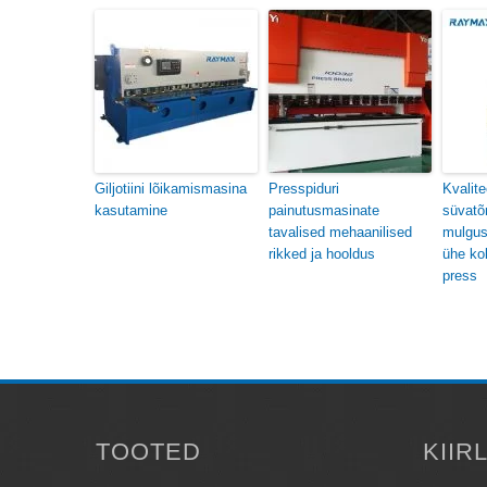
Giljotiini lõikamismasina
Presspiduri
Kvalite
kasutamine
painutusmasinate
süvatõ
tavalised mehaanilised
mulgus
rikked ja hooldus
ühe kol
press
TOOTED
KIIR