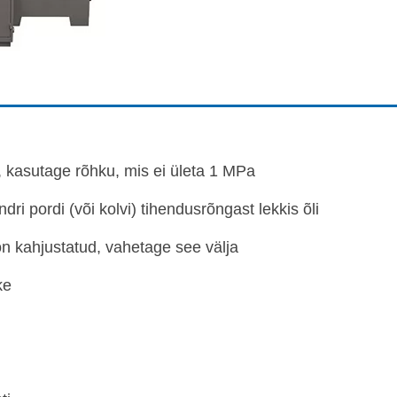
, kasutage rõhku, mis ei ületa 1 MPa
indri pordi (või kolvi) tihendusrõngast lekkis õli
on kahjustatud, vahetage see välja
ke