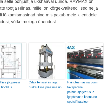
ida selle põhjust ja ükshaaval uurida. RAYMAX on
e tootja Hiinas, millel on kõrgekvaliteedilised nelja
i lõikamismasinad ning mis pakub meie klientidele
ajadusi, võtke meiega ühendust.
ilise jõupressi
Odav tehasehinnaga
Painutusmasina vormi
 hooldus
hüdrauliline pressmasin
tavapärane
painutusjärjestus ja
igapäevase kasutuse
spetsifikatsioon