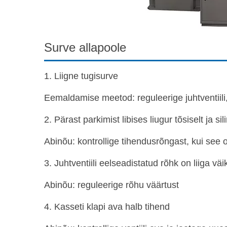
Surve allapoole
1. Liigne tugisurve
Eemaldamise meetod: reguleerige juhtventiili
2. Pärast parkimist libises liugur tõsiselt ja sil
Abinõu: kontrollige tihendusrõngast, kui see 
3. Juhtventiili eelseadistatud rõhk on liiga väi
Abinõu: reguleerige rõhu väärtust
4. Kasseti klapi ava halb tihend