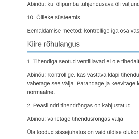
Abinõu: kui õlipumba tühjendusava õli väljun
10. Õlileke süsteemis
Eemaldamise meetod: kontrollige iga osa vas
Kiire rõhulangus
1. Tihendiga seotud ventiiliavad ei ole tihedal
Abinõu: Kontrollige, kas vastava klapi tihend
vahetage see välja. Parandage ja keevitage l
normaalne.
2. Peasilindri tihendrõngas on kahjustatud
Abinõu: vahetage tihendusrõngas välja
Ülaltoodud sissejuhatus on vaid üldise olukorr