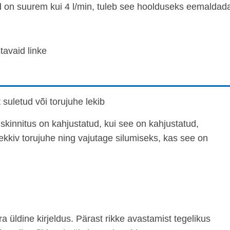
d on suurem kui 4 l/min, tuleb see hoolduseks eemaldad
tavaid linke
t suletud või torujuhe lekib
uskinnitus on kahjustatud, kui see on kahjustatud,
ekkiv torujuhe ning vajutage silumiseks, kas see on
a üldine kirjeldus. Pärast rikke avastamist tegelikus