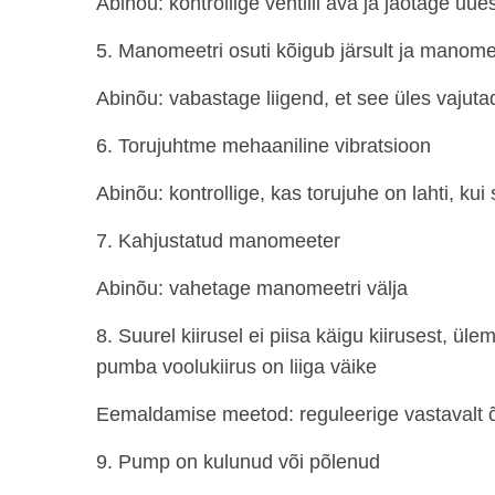
Abinõu: kontrollige ventiili ava ja jaotage uues
5. Manomeetri osuti kõigub järsult ja manomee
Abinõu: vabastage liigend, et see üles vajut
6. Torujuhtme mehaaniline vibratsioon
Abinõu: kontrollige, kas torujuhe on lahti, kui 
7. Kahjustatud manomeeter
Abinõu: vahetage manomeetri välja
8. Suurel kiirusel ei piisa käigu kiirusest, 
pumba voolukiirus on liiga väike
Eemaldamise meetod: reguleerige vastavalt 
9. Pump on kulunud või põlenud