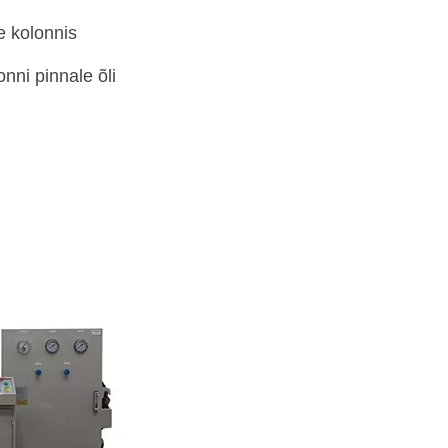
e kolonnis
onni pinnale õli