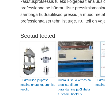
kasutusprotsessis tuleks kõigepealt analüüs
professionaalne hüdrauliliste pressimismasinat
sambaga hüdraulilised pressid ja muud metall
professionaalset tehnilist tuge. Kui teil on v
Seotud tooted
Hüdraulilise jõupressi
Hüdraulilise lõikemasina
Hüdraul
masina ohutu kasutamise
tavaliste rikete
masina
reeglid
parandamine ja õliahela
süsteemi hooldus